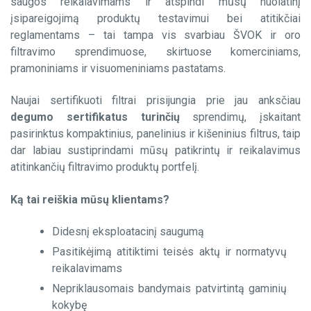
saugos reikalavimams ir atspindi mūsų nuolatinį
-Difuzoriai
įsipareigojimą produktų testavimui bei atitikčiai
reglamentams – tai tampa vis svarbiau ŠVOK ir oro
Vieliniai filtrai
filtravimo sprendimuose, skirtuose komerciniams,
pramoniniams ir visuomeniniams pastatams.
Riebaliniai filtrai
Naujai sertifikuoti filtrai prisijungia prie jau anksčiau
degumo sertifikatus turinčių
sprendimų, įskaitant
pasirinktus kompaktinius, panelinius ir kišeninius filtrus, taip
Filtrinės medžiagos
dar labiau sustiprindami mūsų patikrintų ir reikalavimus
atitinkančių filtravimo produktų portfelį.
Ką tai reiškia mūsų klientams?
Didesnį eksploatacinį saugumą
Pasitikėjimą atitiktimi teisės aktų ir normatyvų
reikalavimams
Nepriklausomais bandymais patvirtintą gaminių
kokybę