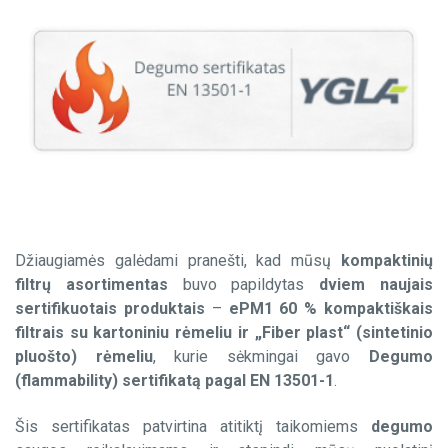
-Minipleat Fiberplast
ISO 16890
-Minipleat Foam
Absoliutaus valymo filtrai
ISO 9001
-HEPA, EPA, ULPA
Degumo sertifikatas EN 13501-1
Paneliniai filtrai
-Z line Cardboard
-Z line Plastic
-Z line Fiberplast
-Z line Foam
Džiaugiamės galėdami pranešti, kad mūsų
kompaktinių
filtrų asortimentas
buvo papildytas
dviem naujais
Aktyvuotos anglies filtrai
sertifikuotais produktais
–
ePM1 60 % kompaktiškais
-Kompaktiniai
filtrais su kartoniniu rėmeliu ir „Fiber plast“ (sintetinio
-V tipo – 3V / 4V
pluošto) rėmeliu
, kurie sėkmingai gavo
Degumo
-Cilindriniai
(flammability) sertifikatą pagal EN 13501-1
.
HEPA filtravimo sistemos
Šis sertifikatas patvirtina atitiktį taikomiems
degumo
-HEPA filtrų dėžės