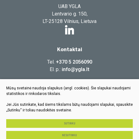
UAB YGLA
Lentvario g. 150,
LT-25128 Vilnius, Lietuva
Kontaktai
Tel.
+370 5 2056090
El. p.:
info@ygla.lt
Informacija
Mūsų svetainė naudoja slapukus (angl. cookies). Šie slapukai naudojami
statistikos ir rinkodaros tikslais.
Naujienos
Jei Jūs sutinkate, kad šiems tikslams būtų naudojami slapukai, spauskite
Karjera
„Sutinku“ ir toliau naudokitės svetaine.
Privatumo politika
SUTINKU
© 2026 Visos teisės saugomos
NESUTINKU