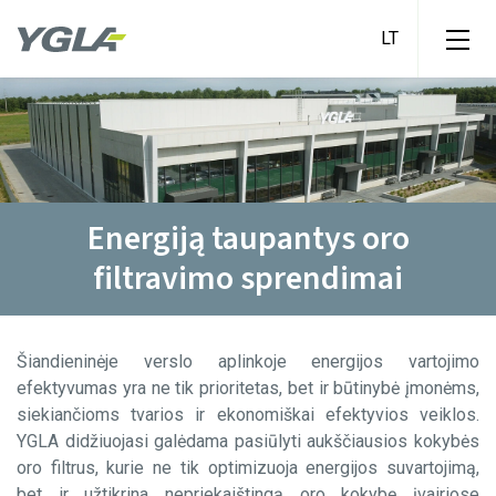
V tipo filtrai
-Energy saving
-Long
Oro filtrų klasifikavimas
-Standard – 3V
Energiją taupantys oro
-Standard – 4V
Aktyvuotos anglies filtrai
filtravimo sprendimai
Energiją taupantys oro filtravimo
sprendimai
Kišeniniai filtrai
-Energy saving
Naujienos
-Glass fiber
Šiandieninėje verslo aplinkoje energijos vartojimo
-Standard
Sertifikavimas
efektyvumas yra ne tik prioritetas, bet ir būtinybė įmonėms,
siekiančioms tvarios ir ekonomiškai efektyvios veiklos.
Privatumo politika
Kompaktiniai filtrai
YGLA didžiuojasi galėdama pasiūlyti aukščiausios kokybės
-Minipleat Cardboard
oro filtrus, kurie ne tik optimizuoja energijos suvartojimą,
Apie Yglą
-Minipleat Plastic
bet ir užtikrina nepriekaištingą oro kokybę įvairiose