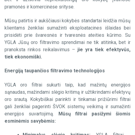
-Minipleat Fiberplast
pramonės ir komercinėse srityse.
-Minipleat Foam
Mūsų patirtis ir aukščiausi kokybės standartai leidžia mūsų
Absoliutaus valymo filtrai
klientams ženkliai sumažinti eksploatacines išlaidas bei
-HEPA, EPA, ULPA
prisidėti prie švaresnės ir tvaresnės ateities kūrimo. Su
YGLA Jūsų oro filtravimo sprendimai ne tik atitinka, bet ir
Paneliniai filtrai
pranoksta rinkos reikalavimus –
jie yra tiek efektyvūs,
-Z line Cardboard
tiek ekonomiški.
-Z line Plastic
-Z line Fiberplast
Energiją taupančios filtravimo technologijos
-Z line Foam
YGLA oro filtrai sukurti taip, kad mažintų energijos
Aktyvuotos anglies filtrai
sąnaudas, mažindami slėgio kritimą ir užtikrindami efektyvų
-Kompaktiniai
oro srautą. Kokybiškai parinkti ir tinkamai prižiūrimi filtrai
-V tipo – 3V / 4V
gali ženkliai pagerinti ŠVOK sistemų veikimą ir sumažinti
-Cilindriniai
energijos suvartojimą.
Mūsų filtrai pasižymi šiomis
esminėmis savybėmis:
HEPA filtravimo sistemos
-HEPA filtrų dėžės
Minimalus slėgio kritimas:
YGLA filtrai,