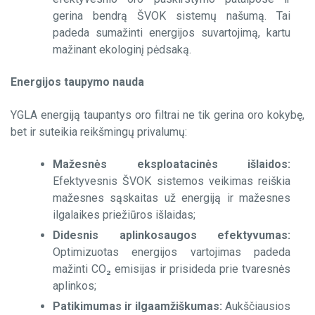
gerina bendrą ŠVOK sistemų našumą. Tai
padeda sumažinti energijos suvartojimą, kartu
mažinant ekologinį pėdsaką.
Energijos taupymo nauda
YGLA energiją taupantys oro filtrai ne tik gerina oro kokybę,
bet ir suteikia reikšmingų privalumų:
Mažesnės eksploatacinės išlaidos:
Efektyvesnis ŠVOK sistemos veikimas reiškia
mažesnes sąskaitas už energiją ir mažesnes
ilgalaikes priežiūros išlaidas;
Didesnis aplinkosaugos efektyvumas:
Optimizuotas energijos vartojimas padeda
mažinti CO
₂
emisijas ir prisideda prie tvaresnės
aplinkos;
Patikimumas ir ilgaamžiškumas:
Aukščiausios