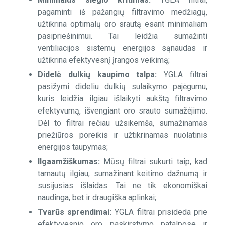
-Difuzoriai
pagaminti iš pažangių filtravimo medžiagų,
užtikrina optimalų oro srautą esant minimaliam
Vieliniai filtrai
pasipriešinimui. Tai leidžia sumažinti
ventiliacijos sistemų energijos sąnaudas ir
užtikrina efektyvesnį įrangos veikimą;
Riebaliniai filtrai
Didelė dulkių kaupimo talpa:
YGLA filtrai
pasižymi dideliu dulkių sulaikymo pajėgumu,
kuris leidžia ilgiau išlaikyti aukštą filtravimo
Filtrinės medžiagos
efektyvumą, išvengiant oro srauto sumažėjimo.
Dėl to filtrai rečiau užsikemša, sumažinamas
priežiūros poreikis ir užtikrinamas nuolatinis
energijos taupymas;
Ilgaamžiškumas:
Mūsų filtrai sukurti taip, kad
tarnautų ilgiau, sumažinant keitimo dažnumą ir
susijusias išlaidas. Tai ne tik ekonomiškai
naudinga, bet ir draugiška aplinkai;
Tvarūs sprendimai:
YGLA filtrai prisideda prie
efektyvesnio oro paskirstymo patalpose ir