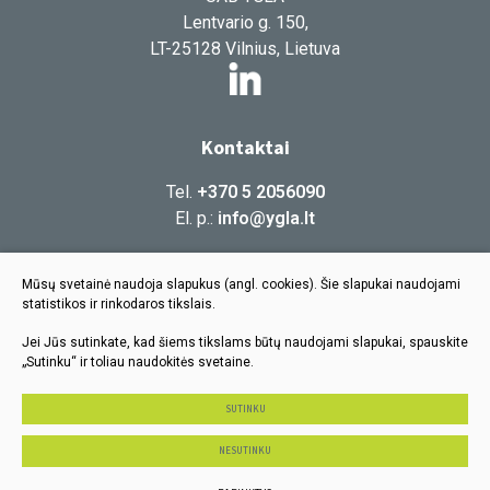
Lentvario g. 150,
LT-25128 Vilnius, Lietuva
Kontaktai
Tel.
+370 5 2056090
El. p.:
info@ygla.lt
Informacija
Mūsų svetainė naudoja slapukus (angl. cookies). Šie slapukai naudojami
statistikos ir rinkodaros tikslais.
Naujienos
Jei Jūs sutinkate, kad šiems tikslams būtų naudojami slapukai, spauskite
Karjera
„Sutinku“ ir toliau naudokitės svetaine.
Privatumo politika
SUTINKU
© 2026 Visos teisės saugomos
NESUTINKU
Slapukų parinktys